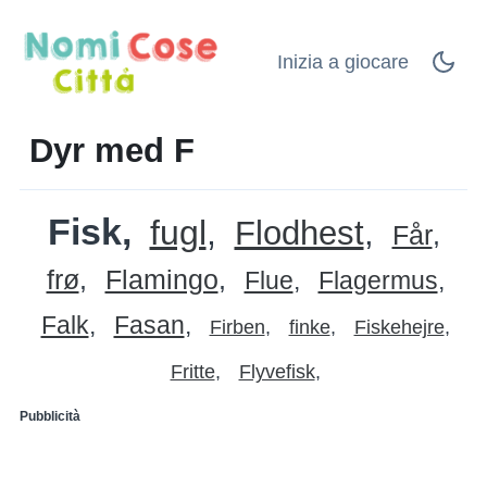
Inizia a giocare
Dyr med F
Fisk
fugl
Flodhest
Får
frø
Flamingo
Flue
Flagermus
Falk
Fasan
Firben
finke
Fiskehejre
Fritte
Flyvefisk
Pubblicità