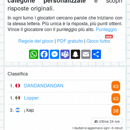
e scopri
categorie personalizzate
risposte originali.
In ogni turno i giocatori cercano parole che iniziano con
la stessa lettera. Più unica è la risposta, più punti ottieni.
Vince il giocatore con il punteggio più alto.
Punteggio
new
Regole del gioco
|
PDF gratuito
|
Gioco furbo
WhatsApp
Facebook
Messenger
Teams
Snapchat
Email
Condividi
Classifica
1.
DANDANDANDAN
43
1.
Lopper
43
3.
¡ kap
38
Ultime 24 ore
I risultati si aggiornano ogni ~5 minuti