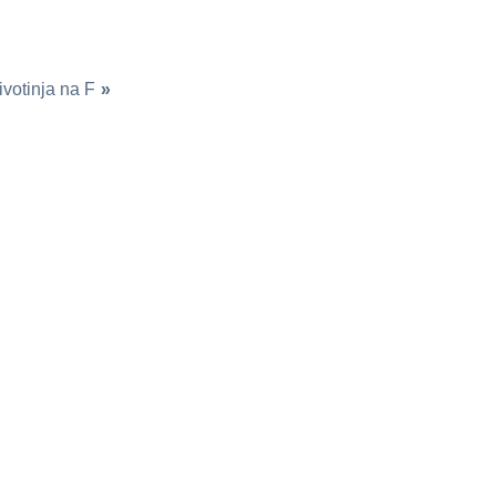
ivotinja na F
»