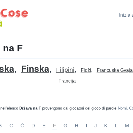
Inizia
 na F
ska
Finska
Filipini
Fidži
Francuska Gvaj
Francija
 nell'elenco
Država na F
provengono dai giocatori del gioco di parole
Nomi, Co
B
C
Č
D
E
F
G
H
I
J
K
L
M