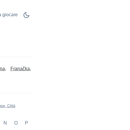
 a giocare
ana
Franačka
se, Città
.
N
O
P