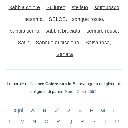
Sabbia colore
Sulfureo
stellato
sottobosco
sesamo
SELCE
sangue rosso
sabbia scuro
sabbia bruciata
sempre rosso
Satin
Sangue di piccione
Salsa rosa
Sahara
Le parole nell'elenco
Colore con la S
provengono dai giocatori
del gioco di parole
Nomi, Cose, Città
.
ogni
A
B
C
D
E
F
G
I
L
M
N
O
P
Q
R
S
T
U