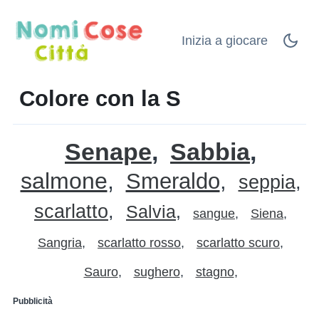
Inizia a giocare
Colore con la S
Senape
Sabbia
salmone
Smeraldo
seppia
scarlatto
Salvia
sangue
Siena
Sangria
scarlatto rosso
scarlatto scuro
Sauro
sughero
stagno
Pubblicità