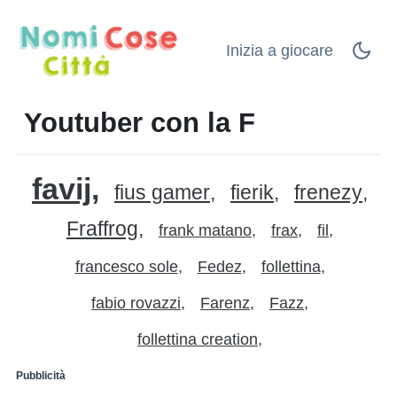
Inizia a giocare
Youtuber con la F
favij
fius gamer
fierik
frenezy
Fraffrog
frank matano
frax
fil
francesco sole
Fedez
follettina
fabio rovazzi
Farenz
Fazz
follettina creation
Pubblicità