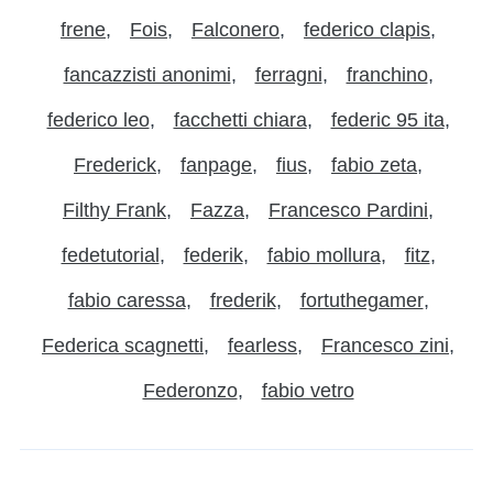
frene
Fois
Falconero
federico clapis
fancazzisti anonimi
ferragni
franchino
federico leo
facchetti chiara
federic 95 ita
Frederick
fanpage
fius
fabio zeta
Filthy Frank
Fazza
Francesco Pardini
fedetutorial
federik
fabio mollura
fitz
fabio caressa
frederik
fortuthegamer
Federica scagnetti
fearless
Francesco zini
Federonzo
fabio vetro