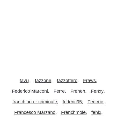
favi j
fazzone
fazzottero
Fraws
Federico Marconi
Ferre
Freneh
Fenxy
franchino er criminale
federic95
Federic
Francesco Marzano
Frenchmole
fenix