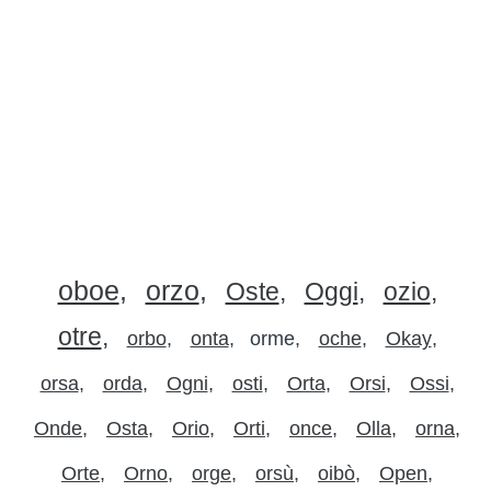
oboe
orzo
Oste
Oggi
ozio
otre
orbo
onta
orme
oche
Okay
orsa
orda
Ogni
osti
Orta
Orsi
Ossi
Onde
Osta
Orio
Orti
once
Olla
orna
Orte
Orno
orge
orsù
oibò
Open