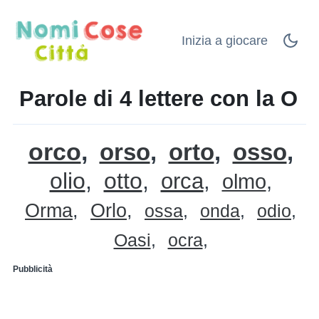
Inizia a giocare
Parole di 4 lettere con la O
orco
orso
orto
osso
olio
otto
orca
olmo
Orma
Orlo
ossa
onda
odio
Oasi
ocra
Pubblicità