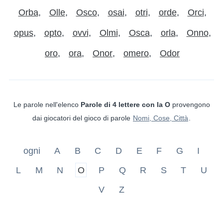
Orba
Olle
Osco
osai
otri
orde
Orci
opus
opto
ovvi
Olmi
Osca
orla
Onno
oro
ora
Onor
omero
Odor
Le parole nell'elenco
Parole di 4 lettere con la O
provengono
dai giocatori del gioco di parole
Nomi, Cose, Città
.
ogni
A
B
C
D
E
F
G
I
L
M
N
O
P
Q
R
S
T
U
V
Z