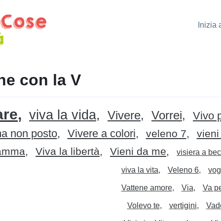
Inizia
e con la V
are
viva la vida
Vivere
Vorrei
Vivo p
ma non posto
Vivere a colori
veleno 7
vien
mamma
Viva la libertà
Vieni da me
visiera a be
viva la vita
Veleno 6
vog
Vattene amore
Via
Va p
Volevo te
vertigini
Vad