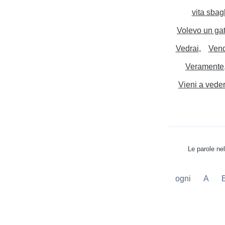
vita sbag
Volevo un gat
Vedrai
Vend
Veramente
Vieni a vede
Le parole ne
ogni
A