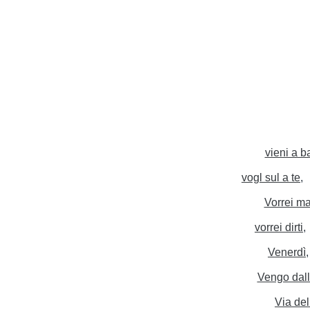
vieni a b
vogl sul a te
Vorrei m
vorrei dirti
Venerdì
Vengo dall
Via de