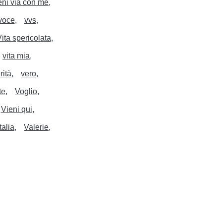
eni via con me
voce
vvs
ita spericolata
vita mia
rità
vero
te
Voglio
Vieni qui
italia
Valerie