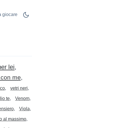
 a giocare
er lei
i con me
cco
vetri neri
lio te
Venom
ensiero
Viola
o al massimo