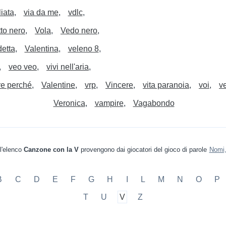
liata
via da me
vdlc
to nero
Vola
Vedo nero
etta
Valentina
veleno 8
veo veo
vivi nell'aria
re perché
Valentine
vrp
Vincere
vita paranoia
voi
v
Veronica
vampire
Vagabondo
ll'elenco
Canzone con la V
provengono dai giocatori del gioco di parole
Nomi,
B
C
D
E
F
G
H
I
L
M
N
O
P
T
U
V
Z