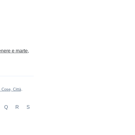
enere e marte
 Cose, Città
.
Q
R
S