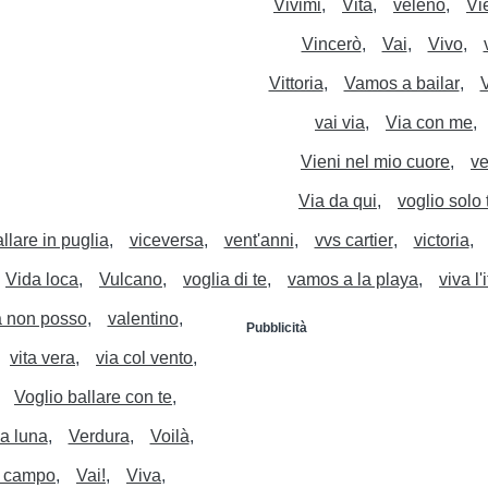
Vivimi
Vita
veleno
Vi
Vincerò
Vai
Vivo
Vittoria
Vamos a bailar
V
vai via
Via con me
Vieni nel mio cuore
ve
Via da qui
voglio solo 
allare in puglia
viceversa
vent'anni
vvs cartier
victoria
Vida loca
Vulcano
voglia di te
vamos a la playa
viva l'
a non posso
valentino
Pubblicità
vita vera
via col vento
Voglio ballare con te
a luna
Verdura
Voilà
l campo
Vai!
Viva