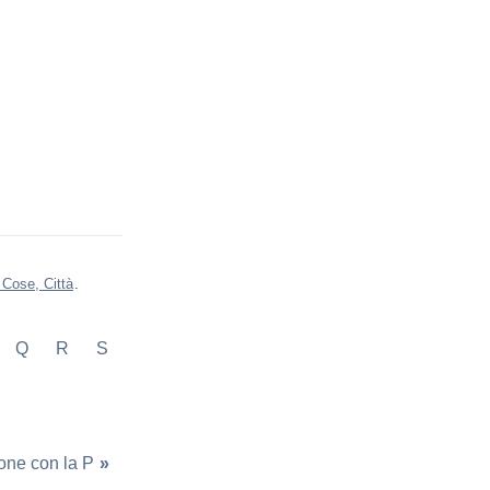
 Cose, Città
.
Q
R
S
ne con la P
»