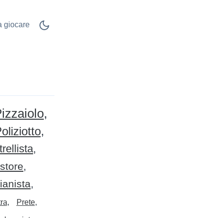
 a giocare
izzaiolo
oliziotto
rellista
store
ianista
ra
Prete