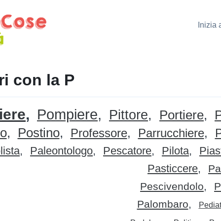
Inizia
ri con la P
iere
Pompiere
Pittore
Portiere
P
io
Postino
Professore
Parrucchiere
P
lista
Paleontologo
Pescatore
Pilota
Piast
Pasticcere
Pa
Pescivendolo
P
Palombaro
Pediat