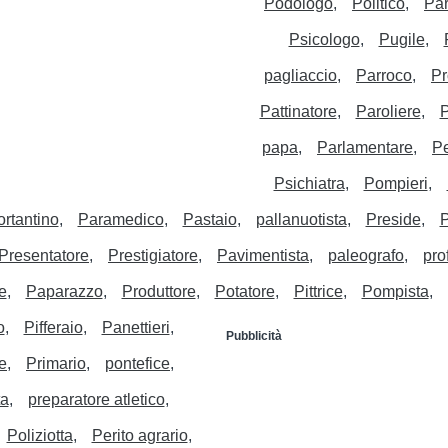
Podologo
Politico
Par
Psicologo
Pugile
pagliaccio
Parroco
Pr
Pattinatore
Paroliere
P
papa
Parlamentare
Pe
Psichiatra
Pompieri
ortantino
Paramedico
Pastaio
pallanuotista
Preside
P
Presentatore
Prestigiatore
Pavimentista
paleografo
pro
e
Paparazzo
Produttore
Potatore
Pittrice
Pompista
o
Pifferaio
Panettieri
Pubblicità
ce
Primario
pontefice
ta
preparatore atletico
Poliziotta
Perito agrario