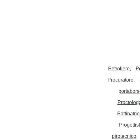
Petroliere
P
Procuratore
portabors
Proctolog
Pattinatri
Progettis
pirotecnico