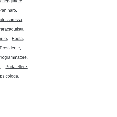
cheggiatore
Paninaro
ofessoressa
aracadutista
rito
Poeta
Presidente
rogrammatore
f
Portalettere
psicologa