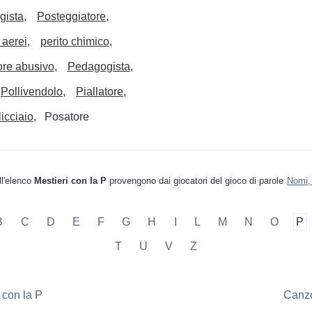
gista
Posteggiatore
 aerei
perito chimico
ore abusivo
Pedagogista
Pollivendolo
Piallatore
licciaio
Posatore
ll'elenco
Mestieri con la P
provengono dai giocatori del gioco di parole
Nomi,
B
C
D
E
F
G
H
I
L
M
N
O
P
T
U
V
Z
 con la P
Canzo