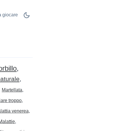
 a giocare
rbillo
aturale
Martellata
are troppo
lattia venerea
Malattie