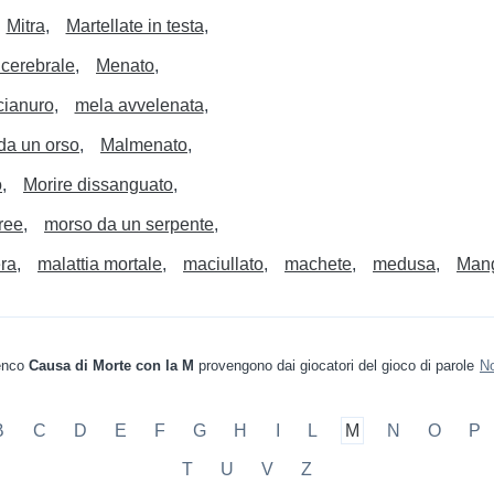
Mitra
Martellate in testa
 cerebrale
Menato
cianuro
mela avvelenata
da un orso
Malmenato
o
Morire dissanguato
ree
morso da un serpente
era
malattia mortale
maciullato
machete
medusa
Mang
lenco
Causa di Morte con la M
provengono dai giocatori del gioco di parole
No
B
C
D
E
F
G
H
I
L
M
N
O
P
T
U
V
Z