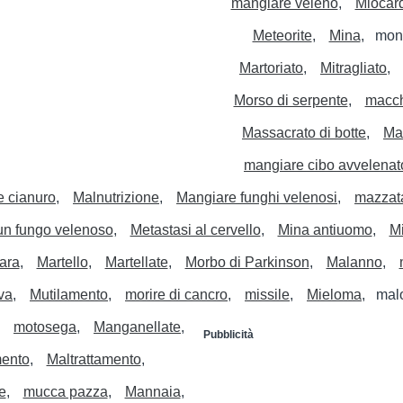
mangiare veleno
Miocard
Meteorite
Mina
mon
Martoriato
Mitragliato
Morso di serpente
macc
Massacrato di botte
Mas
mangiare cibo avvelenat
 cianuro
Malnutrizione
Mangiare funghi velenosi
mazzata
un fungo velenoso
Metastasi al cervello
Mina antiuomo
Mi
rara
Martello
Martellate
Morbo di Parkinson
Malanno
iva
Mutilamento
morire di cancro
missile
Mieloma
mal
motosega
Manganellate
Pubblicità
ento
Maltrattamento
e
mucca pazza
Mannaia