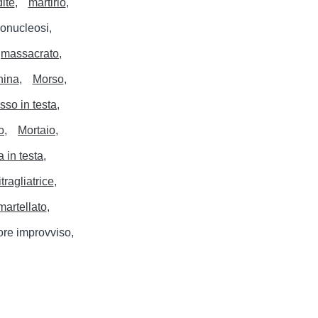
ite
martirio
onucleosi
massacrato
hina
Morso
so in testa
o
Mortaio
 in testa
tragliatrice
martellato
ore improvviso