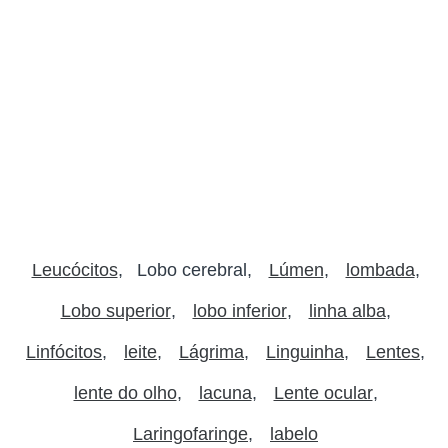
Leucócitos
Lobo cerebral
Lúmen
lombada
Lobo superior
lobo inferior
linha alba
Linfócitos
leite
Lágrima
Linguinha
Lentes
lente do olho
lacuna
Lente ocular
Laringofaringe
labelo