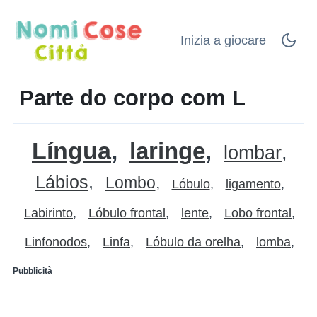
Inizia a giocare
Parte do corpo com L
Língua
laringe
lombar
Lábios
Lombo
Lóbulo
ligamento
Labirinto
Lóbulo frontal
lente
Lobo frontal
Linfonodos
Linfa
Lóbulo da orelha
lomba
Pubblicità