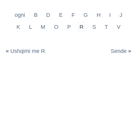
ogni
B
D
E
F
G
H
I
J
K
L
M
O
P
R
S
T
V
«
Ushqimi me R
Sende
»