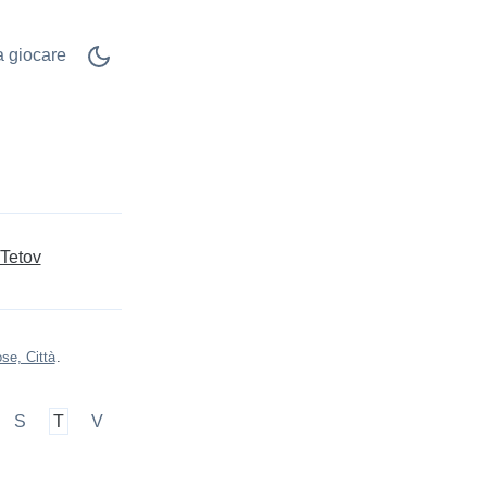
 a giocare
Tetov
se, Città
.
S
T
V