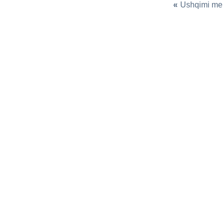
«
Ushqimi me