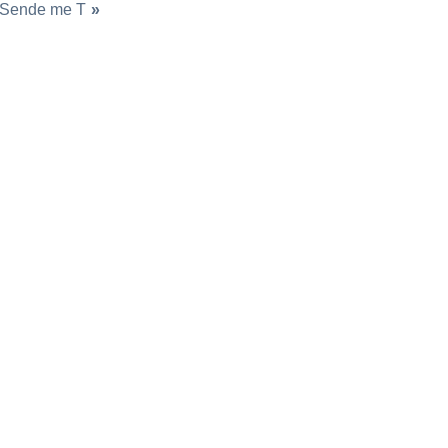
Sende me T
»