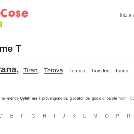
Inizia
 me T
rana
Tiran
Tetova
Toronto
Troisdorf
Torino
 nell'elenco
Qyteti me T
provengono dai giocatori del gioco di parole
Nomi, Co
D
E
F
G
H
I
J
K
L
M
O
P
R