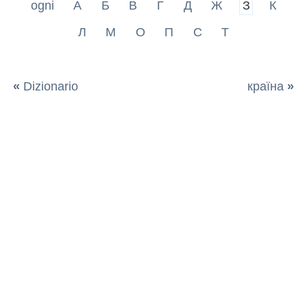
ogni
А
Б
В
Г
Д
Ж
З
К
Л
М
О
П
С
Т
«
Dizionario
країна
»