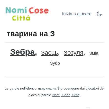
Inizia a giocare
тварина на З
Зебра
Заєць
Зозуля
Змія
Зубр
Le parole nell'elenco
тварина на З
provengono dai giocatori del
gioco di parole
Nomi, Cose, Città
.