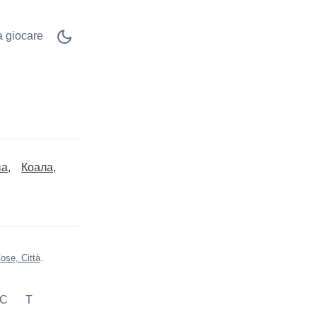
 a giocare
ва
Коала
ose, Città
.
С
Т