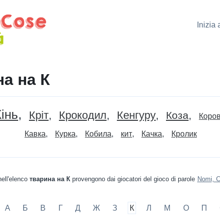
Inizia
а на К
Кінь
Кріт
Крокодил
Кенгуру
Коза
Коро
Кавка
Курка
Кобила
кит
Качка
Кролик
nell'elenco
тварина на К
provengono dai giocatori del gioco di parole
Nomi, C
А
Б
В
Г
Д
Ж
З
К
Л
М
О
П