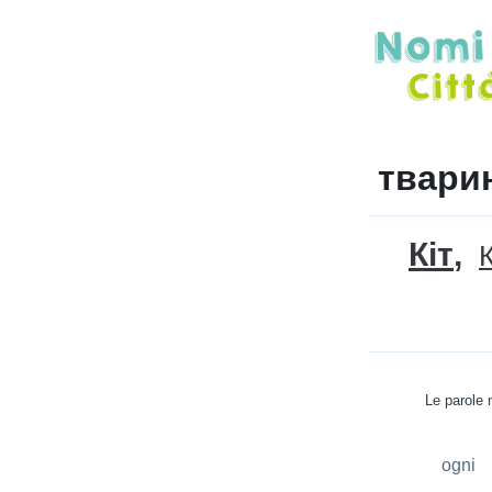
тварин
Кіт
Le parole 
ogni