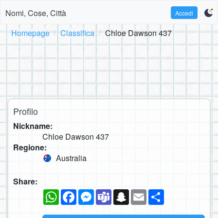
Nomi, Cose, Città
Accedi
Homepage
Classifica
Chloe Dawson 437
Profilo
Nickname:
Chloe Dawson 437
Regione:
Australia
Share:
WhatsApp
Facebook
Messenger
Teams
Snapchat
Email
Condividi