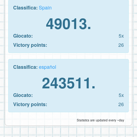
Classifica:
Spain
49013.
Giocato:
5x
Victory points:
26
Classifica:
español
243511.
Giocato:
5x
Victory points:
26
Statistics are updated every ~day