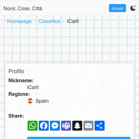
Nomi, Cose, Città
Accedi
Homepage
Classifica
iCarli
Profilo
Nickname:
iCarli
Regione:
Spain
Share:
WhatsApp
Facebook
Messenger
Teams
Snapchat
Email
Condividi