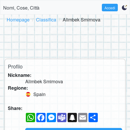
Nomi, Cose, Città
Accedi
Homepage
Classifica
Alimbek Smirnova
Profilo
Nickname:
Alimbek Smirnova
Regione:
Spain
Share:
WhatsApp
Facebook
Messenger
Teams
Snapchat
Email
Condividi