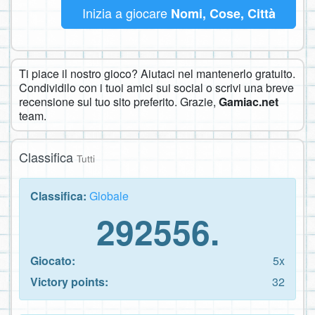
Inizia a giocare
Nomi, Cose, Città
Ti piace il nostro gioco? Aiutaci nel mantenerlo gratuito.
Condividilo con i tuoi amici sui social o scrivi una breve
recensione sul tuo sito preferito. Grazie,
Gamiac.net
team.
Classifica
Tutti
Classifica:
Globale
292556.
Giocato:
5x
Victory points:
32