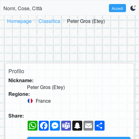
Nomi, Cose, Città
Accedi
Homepage
Classifica
Peter Gros (Etey)
Profilo
Nickname:
Peter Gros (Etey)
Regione:
France
Share:
WhatsApp
Facebook
Messenger
Teams
Snapchat
Email
Condividi