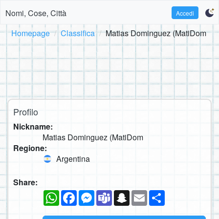
Nomi, Cose, Città
Accedi
Homepage
Classifica
Matias Dominguez (MatiDom
Profilo
Nickname:
Matias Dominguez (MatiDom
Regione:
Argentina
Share:
WhatsApp
Facebook
Messenger
Teams
Snapchat
Email
Condividi