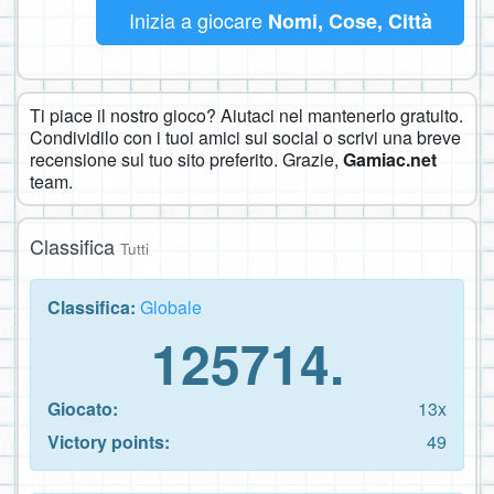
Inizia a giocare
Nomi, Cose, Città
Ti piace il nostro gioco? Aiutaci nel mantenerlo gratuito.
Condividilo con i tuoi amici sui social o scrivi una breve
recensione sul tuo sito preferito. Grazie,
Gamiac.net
team.
Classifica
Tutti
Classifica:
Globale
125714.
Giocato:
13x
Victory points:
49