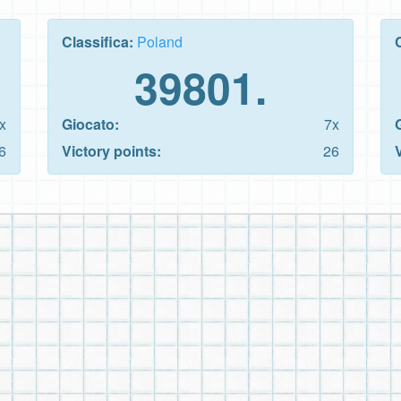
Classifica:
Poland
39801.
x
Giocato:
7x
6
Victory points:
26