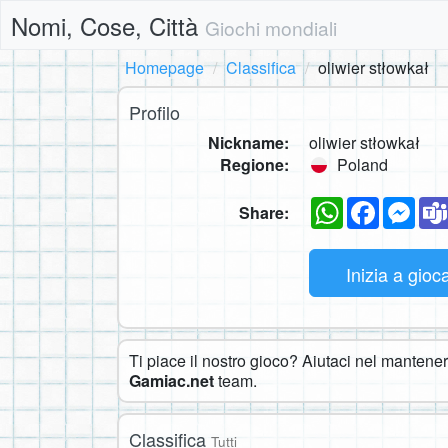
Nomi, Cose, Città
Giochi mondiali
Homepage
Classifica
oliwier stłowkał
Profilo
Nickname:
oliwier stłowkał
Regione:
Poland
WhatsApp
Faceboo
Mes
Share:
Inizia a gioc
Ti piace il nostro gioco? Aiutaci nel mantenerl
Gamiac.net
team.
Classifica
Tutti