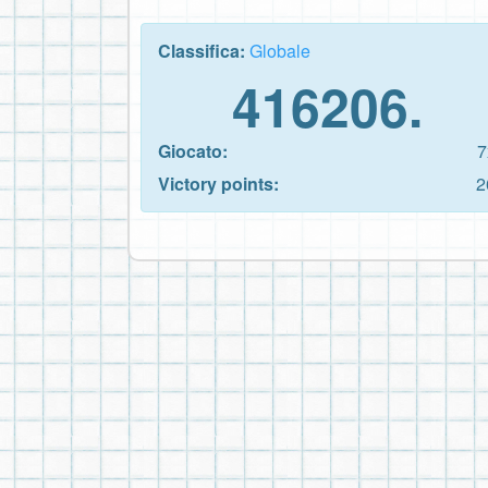
Classifica:
Globale
416206.
Giocato:
7
Victory points:
2