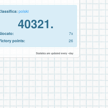
Classifica:
polski
40321.
Giocato:
7x
Victory points:
26
Statistics are updated every ~day