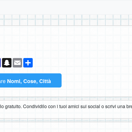
k
senger
Teams
Snapchat
Email
Condividi
are
Nomi, Cose, Città
o gratuito. Condividilo con i tuoi amici sui social o scrivi una br