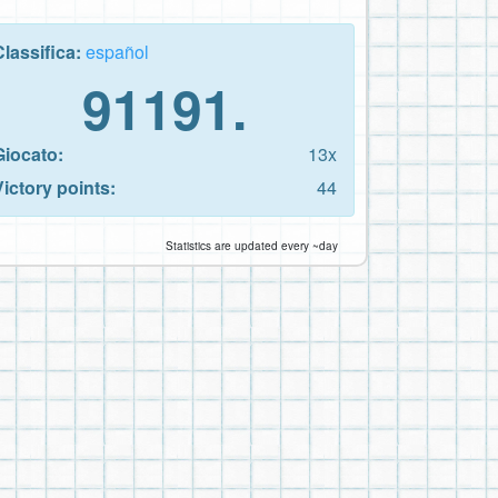
Classifica:
español
91191.
Giocato:
13x
Victory points:
44
Statistics are updated every ~day