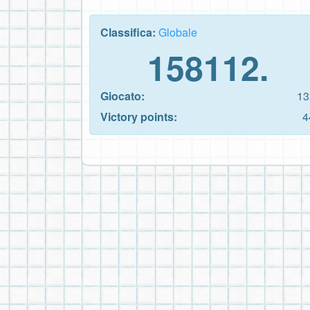
Classifica:
Globale
158112.
Giocato:
13
Victory points:
4