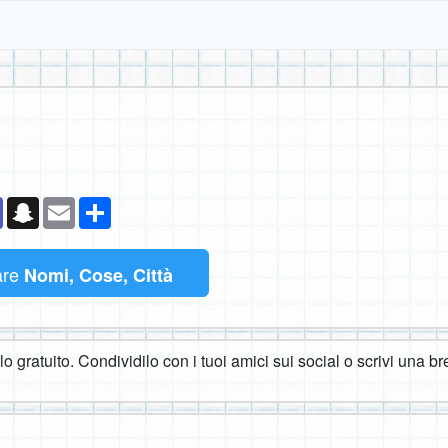
k
senger
Teams
Snapchat
Email
Condividi
are
Nomi, Cose, Città
o gratuito. Condividilo con i tuoi amici sui social o scrivi una br