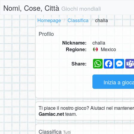
Nomi, Cose, Città
Giochi mondiali
Homepage
Classifica
chalia
Profilo
Nickname:
chalia
Regione:
Mexico
WhatsApp
Faceboo
Mes
Share:
Inizia a gioc
Ti piace il nostro gioco? Aiutaci nel mantenerl
Gamiac.net
team.
Classifica
Tutti