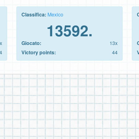
Classifica:
Mexico
13592.
x
Giocato:
13x
4
Victory points:
44