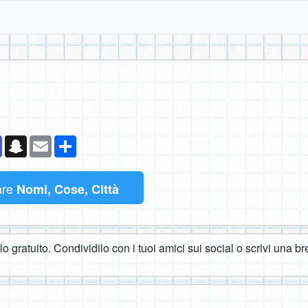
k
senger
Teams
Snapchat
Email
Condividi
are
Nomi, Cose, Città
o gratuito. Condividilo con i tuoi amici sui social o scrivi una br