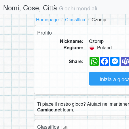
Nomi, Cose, Città
Giochi mondiali
Homepage
Classifica
Czomp
Profilo
Nickname:
Czomp
Regione:
Poland
WhatsApp
Faceboo
Mes
Share:
Inizia a gioc
Ti piace il nostro gioco? Aiutaci nel mantenerl
Gamiac.net
team.
Classifica
Tutti