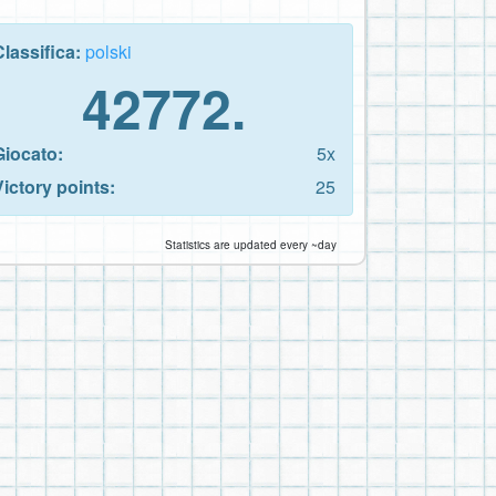
Classifica:
polski
42772.
Giocato:
5x
Victory points:
25
Statistics are updated every ~day