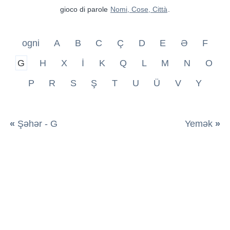
gioco di parole
Nomi, Cose, Città
.
ogni
A
B
C
Ç
D
E
Ə
F
G
H
X
İ
K
Q
L
M
N
O
P
R
S
Ş
T
U
Ü
V
Y
«
Şəhər - G
Yemək
»