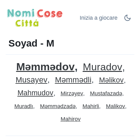
Inizia a giocare
Soyad - M
Məmmədov
Muradov
Musayev
Məmmədli
Məlikov
Mahmudov
Mirzəyev
Mustafazadə
Muradlı
Məmmədzadə
Mahirli
Malikov
Mahirov