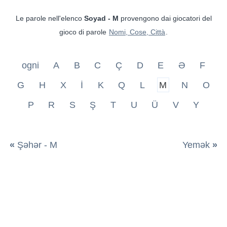
Le parole nell'elenco
Soyad - M
provengono dai giocatori del
gioco di parole
Nomi, Cose, Città
.
ogni
A
B
C
Ç
D
E
Ə
F
G
H
X
İ
K
Q
L
M
N
O
P
R
S
Ş
T
U
Ü
V
Y
«
Şəhər - M
Yemək
»