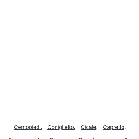
Centopiedi
Coniglietto
Cicale
Capretto