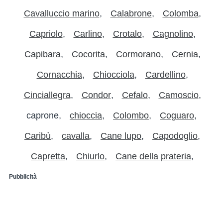
Cavalluccio marino
Calabrone
Colomba
Capriolo
Carlino
Crotalo
Cagnolino
Capibara
Cocorita
Cormorano
Cernia
Cornacchia
Chiocciola
Cardellino
Cinciallegra
Condor
Cefalo
Camoscio
caprone
chioccia
Colombo
Coguaro
Caribù
cavalla
Cane lupo
Capodoglio
Capretta
Chiurlo
Cane della prateria
Pubblicità