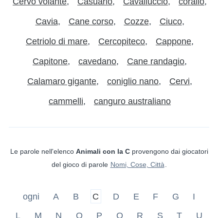
Cervo volante
Casuario
Cavalluccio
corallo
Cavia
Cane corso
Cozze
Ciuco
Cetriolo di mare
Cercopiteco
Cappone
Capitone
cavedano
Cane randagio
Calamaro gigante
coniglio nano
Cervi
cammelli
canguro australiano
Le parole nell'elenco
Animali con la C
provengono dai giocatori
del gioco di parole
Nomi, Cose, Città
.
ogni
A
B
C
D
E
F
G
I
L
M
N
O
P
Q
R
S
T
U