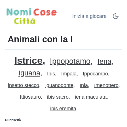
Inizia a giocare
Animali con la I
Istrice
Ippopotamo
Iena
Iguana
Ibis
Impala
Ippocampo
insetto stecco
iguanodonte
Inia
Imenottero
Ittiosauro
ibis sacro
iena maculata
ibis eremita
Pubblicità