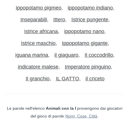
ippopotamo pigmeo
ippopotamo indiano
Inseparabili
Ittero
Istrice pungente
Istrice africana
ippopotamo nano
Istrice maschio
Ippopotamo gigante
iguana marina
il giaguaro
Il coccodrillo
indicatore malese
Imperatore pinguino
Il granchio
IL GATTO
il criceto
Le parole nell'elenco
Animali con la I
provengono dai giocatori
del gioco di parole
Nomi, Cose, Città
.