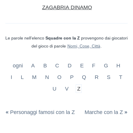
ZAGABRIA DINAMO
Le parole nell'elenco
Squadre con la Z
provengono dai giocatori
del gioco di parole
Nomi, Cose, Città
.
ogni
A
B
C
D
E
F
G
H
I
L
M
N
O
P
Q
R
S
T
U
V
Z
«
Personaggi famosi con la Z
Marche con la Z
»