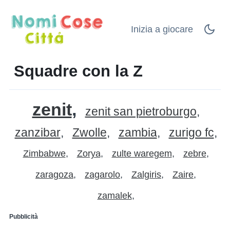
Inizia a giocare
Squadre con la Z
zenit
zenit san pietroburgo
zanzibar
Zwolle
zambia
zurigo fc
Zimbabwe
Zorya
zulte waregem
zebre
zaragoza
zagarolo
Zalgiris
Zaire
zamalek
Pubblicità