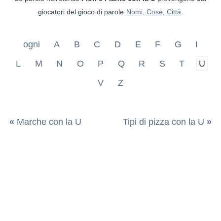
giocatori del gioco di parole
Nomi, Cose, Città
.
ogni
A
B
C
D
E
F
G
I
L
M
N
O
P
Q
R
S
T
U
V
Z
«
Marche con la U
Tipi di pizza con la U
»