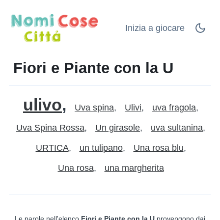
Inizia a giocare
Fiori e Piante con la U
ulivo
Uva spina
Ulivi
uva fragola
Uva Spina Rossa
Un girasole
uva sultanina
URTICA
un tulipano
Una rosa blu
Una rosa
una margherita
Le parole nell'elenco
Fiori e Piante con la U
provengono dai