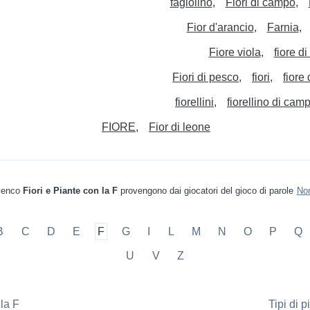
fagiolino
Fiori di campo
Fior d'arancio
Farnia
Fiore viola
fiore d
Fiori di pesco
fiori
fiore
fiorellini
fiorellino di cam
FIORE
Fior di leone
elenco
Fiori e Piante con la F
provengono dai giocatori del gioco di parole
Nom
B
C
D
E
F
G
I
L
M
N
O
P
Q
U
V
Z
la F
Tipi di p