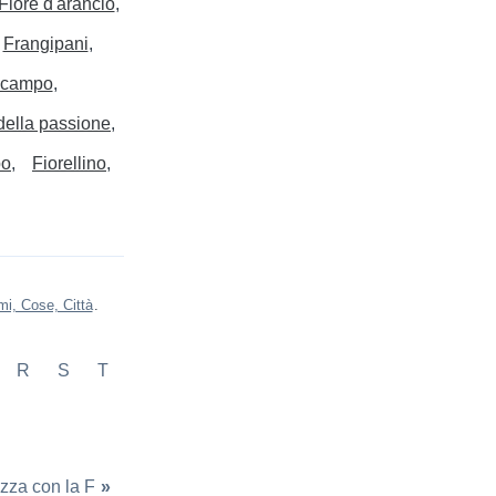
Fiore d'arancio
Frangipani
i campo
 della passione
po
Fiorellino
i, Cose, Città
.
R
S
T
izza con la F
»