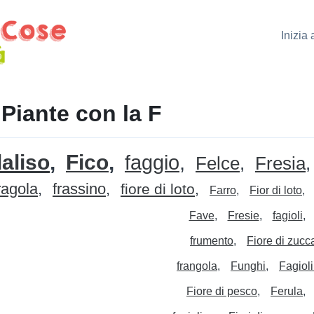
Inizia
 Piante con la F
aliso
Fico
faggio
Felce
Fresia
ragola
frassino
fiore di loto
Farro
Fior di loto
Fave
Fresie
fagioli
frumento
Fiore di zucc
frangola
Funghi
Fagioli
Fiore di pesco
Ferula