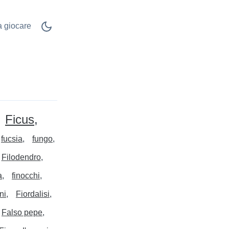
 a giocare
Ficus
fucsia
fungo
Filodendro
a
finocchi
ni
Fiordalisi
Falso pepe