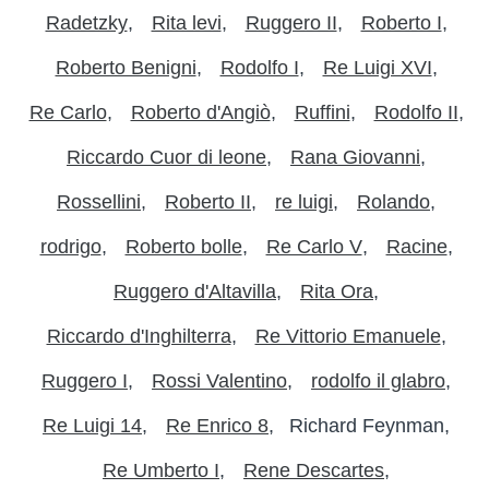
Radetzky
Rita levi
Ruggero II
Roberto I
Roberto Benigni
Rodolfo I
Re Luigi XVI
Re Carlo
Roberto d'Angiò
Ruffini
Rodolfo II
Riccardo Cuor di leone
Rana Giovanni
Rossellini
Roberto II
re luigi
Rolando
rodrigo
Roberto bolle
Re Carlo V
Racine
Ruggero d'Altavilla
Rita Ora
Riccardo d'Inghilterra
Re Vittorio Emanuele
Ruggero I
Rossi Valentino
rodolfo il glabro
Re Luigi 14
Re Enrico 8
Richard Feynman
Re Umberto I
Rene Descartes