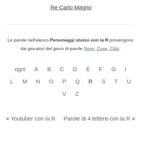
Re Carlo Magno
Le parole nell'elenco
Personaggi storici con la R
provengono
dai giocatori del gioco di parole
Nomi, Cose, Città
.
ogni
A
B
C
D
E
F
G
I
L
M
N
O
P
Q
R
S
T
U
V
Z
«
Youtuber con la R
Parole di 4 lettere con la R
»