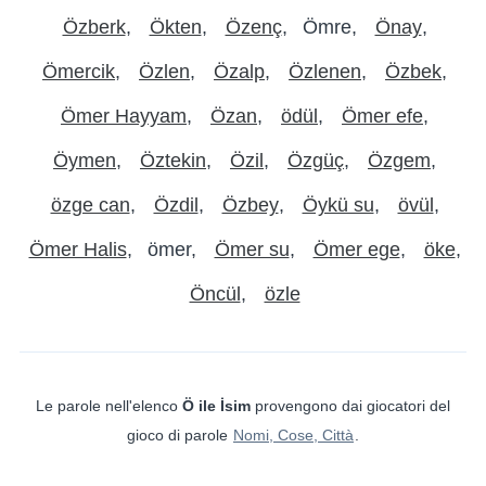
Özberk
Ökten
Özenç
Ömre
Önay
Ömercik
Özlen
Özalp
Özlenen
Özbek
Ömer Hayyam
Özan
ödül
Ömer efe
Öymen
Öztekin
Özil
Özgüç
Özgem
özge can
Özdil
Özbey
Öykü su
övül
Ömer Halis
ömer
Ömer su
Ömer ege
öke
Öncül
özle
Le parole nell'elenco
Ö ile İsim
provengono dai giocatori del
gioco di parole
Nomi, Cose, Città
.