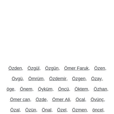
Özden
Özgül
Özgün
Ömer Faruk
Özen
Övgü
Ömrüm
Özdemir
Özgen
Özay
öge
Önem
Öyküm
Öncü
Öktem
Özhan
Ömer can
Özde
Ömer Ali
Öcal
Övünç
Özal
Özün
Önal
Özel
Özmen
öncel