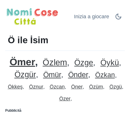
Inizia a giocare
Ö ile İsim
Ömer
Özlem
Özge
Öykü
Özgür
Ömür
Önder
Özkan
Ökkeş
Öznur
Özcan
Öner
Özüm
Özgü
Özer
Pubblicità