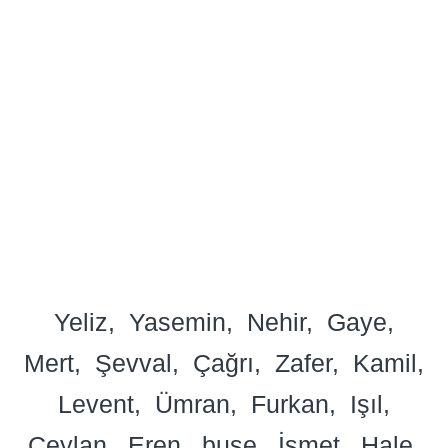
Yeliz
Yasemin
Nehir
Gaye
Mert
Şevval
Çağrı
Zafer
Kamil
Levent
Ümran
Furkan
Işıl
Ceylan
Eren
buse
İsmet
Hale