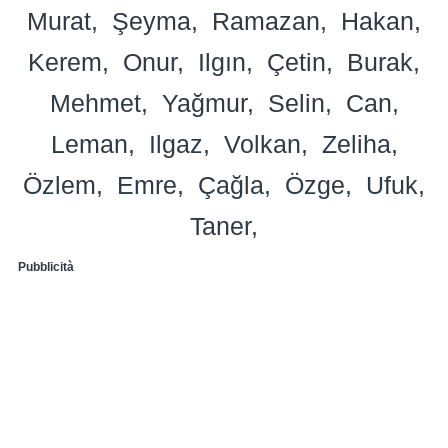
Murat
Şeyma
Ramazan
Hakan
Kerem
Onur
Ilgın
Çetin
Burak
Mehmet
Yağmur
Selin
Can
Leman
Ilgaz
Volkan
Zeliha
Özlem
Emre
Çağla
Özge
Ufuk
Taner
Pubblicità