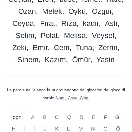
Ozan
Melek
Öykü
Özgür
Ceyda
Fırat
Rıza
kadir
Aslı
Selim
Polat
Melisa
Veysel
Zeki
Emir
Cem
Tuna
Zerrin
Sinem
Kazım
Ömür
Yasin
Le parole nell'elenco
İsim
provengono dai giocatori del gioco di
parole
Nomi, Cose, Città
.
ogni
A
B
C
Ç
D
E
F
G
H
I
İ
J
K
L
M
N
O
Ö