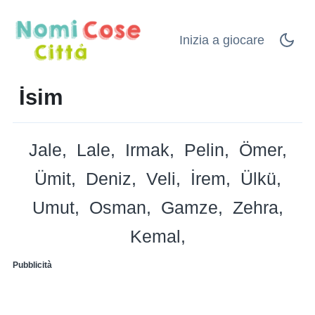
Inizia a giocare
İsim
Jale
Lale
Irmak
Pelin
Ömer
Ümit
Deniz
Veli
İrem
Ülkü
Umut
Osman
Gamze
Zehra
Kemal
Pubblicità