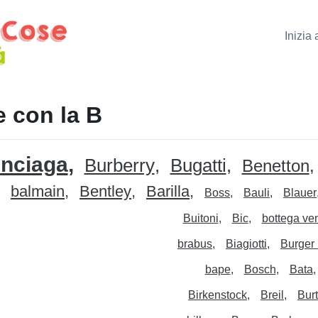
Inizia
 con la B
enciaga
Burberry
Bugatti
Benetton
balmain
Bentley
Barilla
Boss
Bauli
Blauer
Buitoni
Bic
bottega ve
brabus
Biagiotti
Burger 
bape
Bosch
Bata
Birkenstock
Breil
Bur