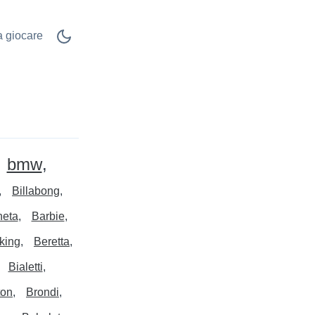
 a giocare
bmw
Billabong
neta
Barbie
king
Beretta
Bialetti
ton
Brondi