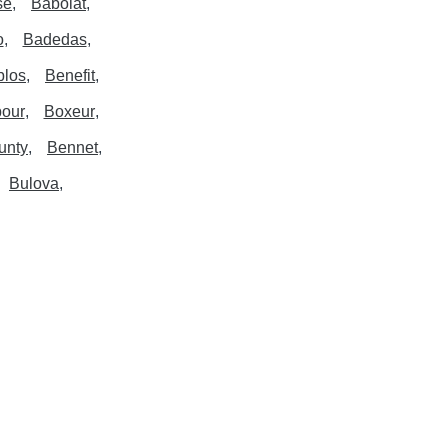
se
Babolat
o
Badedas
blos
Benefit
bour
Boxeur
unty
Bennet
Bulova