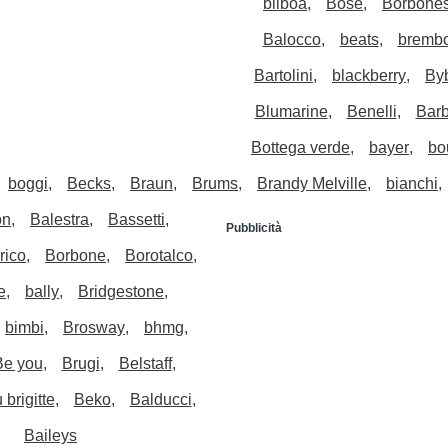
bilboa
Bose
Borbone
Balocco
beats
bremb
Bartolini
blackberry
By
Blumarine
Benelli
Bar
Bottega verde
bayer
bo
boggi
Becks
Braun
Brums
Brandy Melville
bianchi
on
Balestra
Bassetti
Pubblicità
rico
Borbone
Borotalco
e
bally
Bridgestone
bimbi
Brosway
bhmg
Be you
Brugi
Belstaff
 brigitte
Beko
Balducci
Baileys