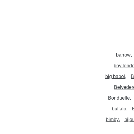
barrow
boy lond
big babol
B
Belveder
Bonduelle
buffalo
bimby
bijou