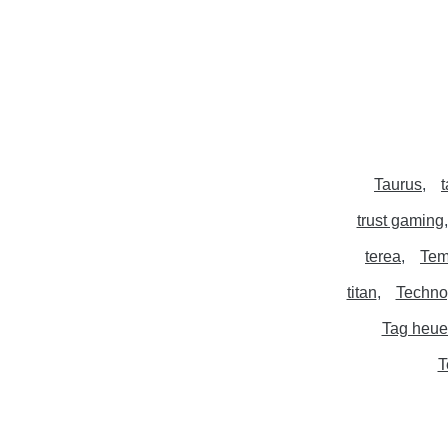
Taurus
trust gaming
terea
Tem
titan
Techn
Tag heue
T