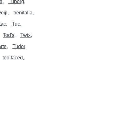
tà
Tuborg
eijl
trenitalia
 tac
Tuc
Tod's
Twix
rte
Tudor
too faced