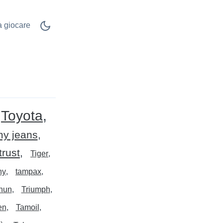
 a giocare
Toyota
y jeans
trust
Tiger
ny
tampax
hun
Triumph
en
Tamoil