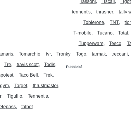
Tassoni
Tiscali
Tigo
tennent's
thrasher
tally w
Toblerone
TNT
tic
T-mobile
Tucano
Total
Tupperware
Tesco
Ta
tamaris
Tomarchio
tvr
Tronky
Togo
tarmak
treccani
Tre
travis scott
Todis
Pubblicità
potest
Taco Bell
Trek
ogym
Target
thrustmaster
r
Tigullio
Tennent’s
elepass
talbot