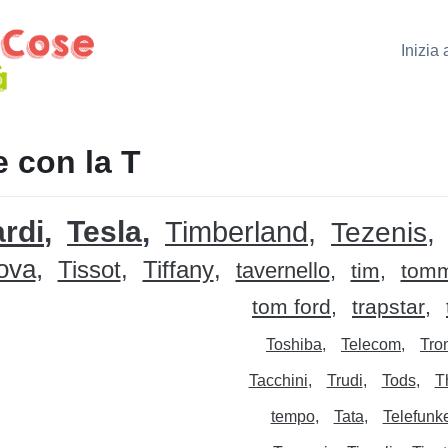
Inizia
 con la T
rdi
Tesla
Timberland
Tezenis
ova
Tissot
Tiffany
tavernello
tim
tomm
tom ford
trapstar
Toshiba
Telecom
Tro
Tacchini
Trudi
Tods
T
tempo
Tata
Telefunk