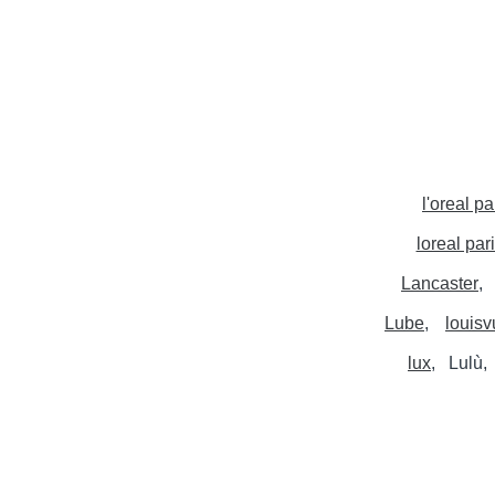
l'oreal pa
loreal par
Lancaster
Lube
louisv
lux
Lulù