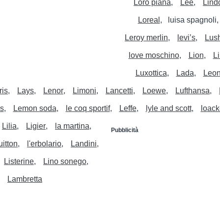
Loro piana
Lee
Lind
Loreal
luisa spagnoli
Leroy merlin
levi’s
Lus
love moschino
Lion
L
Luxottica
Lada
Leo
ris
Lays
Lenor
Limoni
Lancetti
Loewe
Lufthansa
is
Lemon soda
le coq sportif
Leffe
lyle and scott
loack
Lilia
Ligier
la martina
Pubblicità
uitton
l'erbolario
Landini
Listerine
Lino sonego
Lambretta