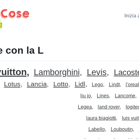
Inizia
 con la L
vuitton
Lamborghini
Levis
Lacost
Lotus
Lancia
Lotto
Lidl
Lego
Lindt
l'oreal
liu jo
Lines
Lancome
Legea
land rover
logite
laura biagiotti
luis vui
Labello
Louboutin