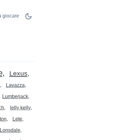
 a giocare
e
Lexus
Lavazza
Lumberjack
ch
lelly kelly
tton
Lete
Lonsdale