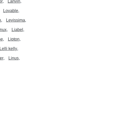
or
Lanvin
Lovable
h
Levissima
inux
Liabel
ne
Lipton
Lelli kelly
er
Linus