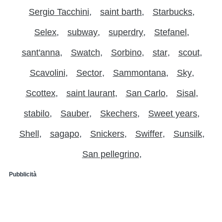
Sergio Tacchini
saint barth
Starbucks
Selex
subway
superdry
Stefanel
sant'anna
Swatch
Sorbino
star
scout
Scavolini
Sector
Sammontana
Sky
Scottex
saint laurant
San Carlo
Sisal
stabilo
Sauber
Skechers
Sweet years
Shell
sagapo
Snickers
Swiffer
Sunsilk
San pellegrino
Pubblicità