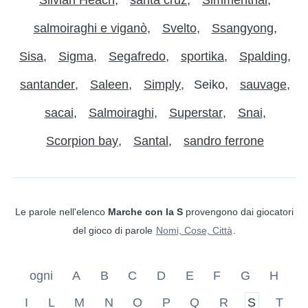
salmoiraghi e viganò
Svelto
Ssangyong
Sisa
Sigma
Segafredo
sportika
Spalding
santander
Saleen
Simply
Seiko
sauvage
sacai
Salmoiraghi
Superstar
Snai
Scorpion bay
Santal
sandro ferrone
Le parole nell'elenco
Marche con la S
provengono dai giocatori
del gioco di parole
Nomi, Cose, Città
.
ogni
A
B
C
D
E
F
G
H
I
L
M
N
O
P
Q
R
S
T