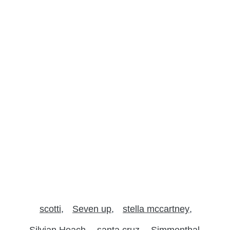
scotti
Seven up
stella mccartney
Silvian Heach
santa cruz
Simmenthal