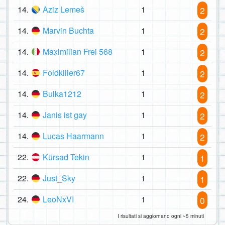
14.
Aziz Lemeš
1
2
14.
Marvin Buchta
1
2
14.
Maximilian Frei 568
1
2
14.
Foidkiller67
1
2
14.
Bulka1212
1
2
14.
Janis ist gay
1
2
14.
Lucas Haarmann
1
2
22.
Kürsad Tekin
1
1
22.
Just_Sky
1
1
24.
LeoNxVI
1
0
I risultati si aggiornano ogni ~5 minuti