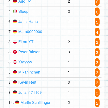
4.
Ario_🐻
2
6
4.
Sleep.
2
6
6.
Janis Haha
1
5
7.
Mara0000000
1
4
8.
FLoruYT
2
3
8.
Peter Bileter
3
3
8.
Xrayyyy
1
3
8.
Mikaninchen
1
3
8.
Kevin Reit
3
3
8.
Julian171109
1
3
14.
Martin Schillinger
2
2