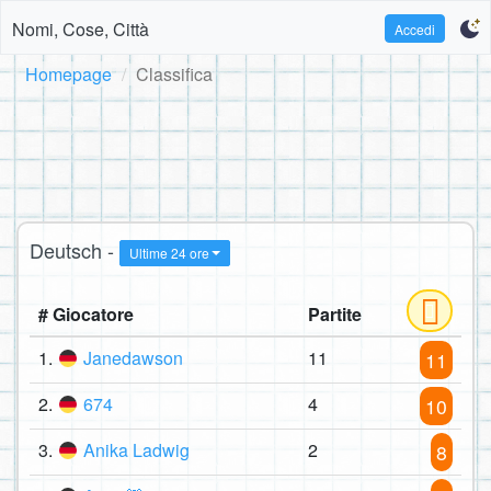
Nomi, Cose, Città
Accedi
Homepage
Classifica
Deutsch -
Ultime 24 ore
# Giocatore
Partite
1.
Janedawson
11
11
2.
674
4
10
3.
Anika Ladwig
2
8