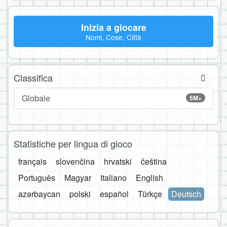
Inizia a giocare
Nomi, Cose, Città
Classifica
Globale
5M+
Statistiche per lingua di gioco
français
slovenčina
hrvatski
čeština
Português
Magyar
Italiano
English
azərbaycan
polski
español
Türkçe
Deutsch